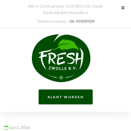
Skip
Adres:
Ceintuurbaan 14-N 8024 AA Zwolle
to
Email:
info@freshzwolle.nl
content
Telefoonnummer:
06-49009009
KLANT WORDEN
jun 3, 2016