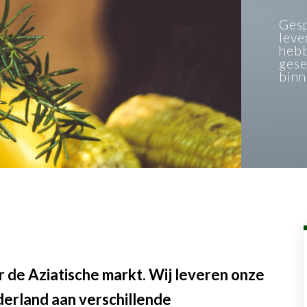
Gesp
leve
hebb
gese
binn
r de Aziatische markt. Wij leveren onze
derland aan verschillende