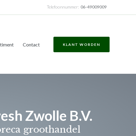
Telefoonnummer:
06-49009009
timent
Contact
KLANT WORDEN
esh Zwolle B.V.
reca groothandel