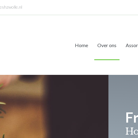
eshzwolle.nl
Home
Over ons
Assor
Fr
Ho