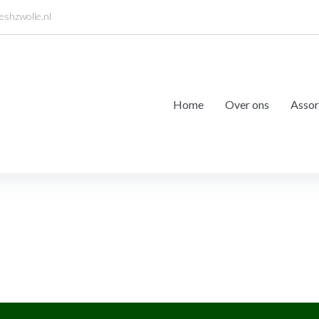
eshzwolle.nl
Home
Over ons
Assor