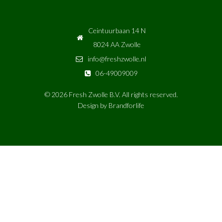
Ceintuurbaan 14 N
8024 AA Zwolle
info@freshzwolle.nl
06-49009009
© 2026 Fresh Zwolle B.V. All rights reserved.
Design by
Brandforlife